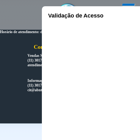
Validação de Acesso
Horário de atendimento: de segunda à sexta das 8:30hs até 17:30hs
Contatos:
Vendas SP
(11) 3017-3648 / 3663 / 3610
atendimento.sp@abnt.org.br
Informações técnicas sobre normas / CIT
(11) 3017-3645 / 3017-3646
cit@abnt.org.br